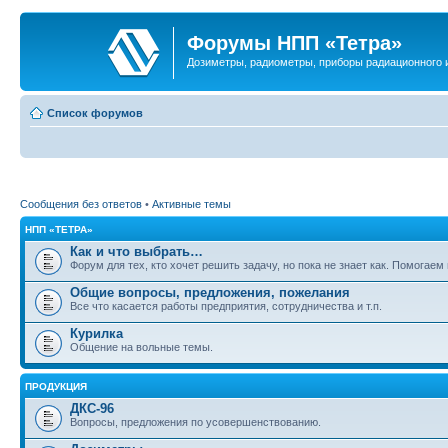
Форумы НПП «Тетра»
Дозиметры, радиометры, приборы радиационного и
Список форумов
Сообщения без ответов
•
Активные темы
НПП «ТЕТРА»
Как и что выбрать…
Форум для тех, кто хочет решить задачу, но пока не знает как. Помогае
Общие вопросы, предложения, пожелания
Все что касается работы предприятия, сотрудничества и т.п.
Курилка
Общение на вольные темы.
ПРОДУКЦИЯ
ДКС-96
Вопросы, предложения по усовершенствованию.