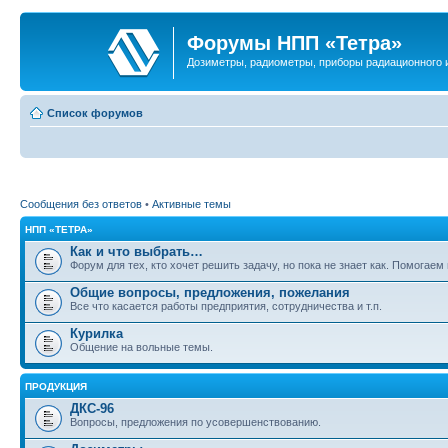
Форумы НПП «Тетра»
Дозиметры, радиометры, приборы радиационного и
Список форумов
Сообщения без ответов
•
Активные темы
НПП «ТЕТРА»
Как и что выбрать…
Форум для тех, кто хочет решить задачу, но пока не знает как. Помогае
Общие вопросы, предложения, пожелания
Все что касается работы предприятия, сотрудничества и т.п.
Курилка
Общение на вольные темы.
ПРОДУКЦИЯ
ДКС-96
Вопросы, предложения по усовершенствованию.