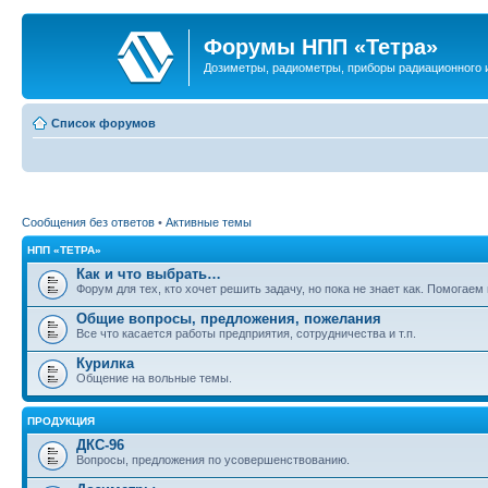
Форумы НПП «Тетра»
Дозиметры, радиометры, приборы радиационного и
Список форумов
Сообщения без ответов
•
Активные темы
НПП «ТЕТРА»
Как и что выбрать…
Форум для тех, кто хочет решить задачу, но пока не знает как. Помогае
Общие вопросы, предложения, пожелания
Все что касается работы предприятия, сотрудничества и т.п.
Курилка
Общение на вольные темы.
ПРОДУКЦИЯ
ДКС-96
Вопросы, предложения по усовершенствованию.