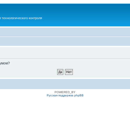
 технологического контроля
румом?
POWERED_BY
Русская поддержка phpBB