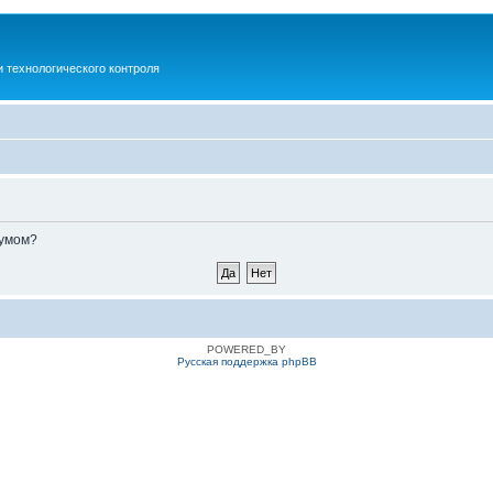
 технологического контроля
румом?
POWERED_BY
Русская поддержка phpBB