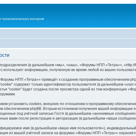
 технологического контроля
ости
одразделения (в дальнейшем «мы», «наш», «Форумы НПП «Тетра»», «http://fo
) используют информацию, полученную во время любой из ваших пользовате
«Форумы НПП «Тетра»» приведёт к созданию программным обеспечением phpB
cookie" содержат только идентификатор пользователя (в дальнейшем «user-i
тья "cookie" будет создана после просмотра одной из тем конференции «Ф
форумами.
ем установить cookies, внешние по отношению к программному обеспечению 
ым обеспечением phpBB. Вторым источником получения вашей информации я
мещенные под учётной записью Гостя (в дальнейшем «анонимные сообщения
нные вами после регистрации и авторизации (в дальнейшем «ваши сообщени
ифицируемое имя (в дальнейшем «ваше имя пользователя»), индивидуальный 
рмация из вашей учётной записи на форумах «Форумы НПП «Тетра»» охраняе