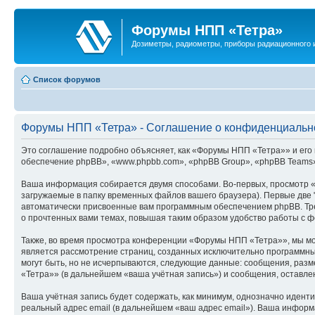
Форумы НПП «Тетра»
Дозиметры, радиометры, приборы радиационного и
Список форумов
Форумы НПП «Тетра» - Соглашение о конфиденциальн
Это соглашение подробно объясняет, как «Форумы НПП «Тетра»» и его п
обеспечение phpBB», «www.phpbb.com», «phpBB Group», «phpBB Teams»
Ваша информация собирается двумя способами. Во-первых, просмотр 
загружаемые в папку временных файлов вашего браузера). Первые две "
автоматически присвоенные вам программным обеспечением phpBB. Тре
о прочтенных вами темах, повышая таким образом удобство работы с 
Также, во время просмотра конференции «Форумы НПП «Тетра»», мы мож
является рассмотрение страниц, созданных исключительно программн
могут быть, но не исчерпываются, следующие данные: сообщения, раз
«Тетра»» (в дальнейшем «ваша учётная запись») и сообщения, оставле
Ваша учётная запись будет содержать, как минимум, однозначно идент
реальный адрес email (в дальнейшем «ваш адрес email»). Ваша инфо