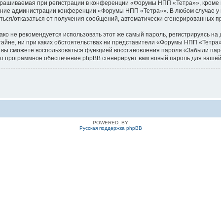
рашиваемая при регистрации в конференции «Форумы НПП «Тетра»», кроме в
трение администрации конференции «Форумы НПП «Тетра»». В любом случае у 
аситься/отказаться от получения сообщений, автоматически сгенерированных
 не рекомендуется использовать этот же самый пароль, регистрируясь на д
айне, ни при каких обстоятельствах ни представители «Форумы НПП «Тетра»»
си, вы сможете воспользоваться функцией восстановления пароля «Забыли п
его программное обеспечение phpBB сгенерирует вам новый пароль для вашей
POWERED_BY
Русская поддержка phpBB