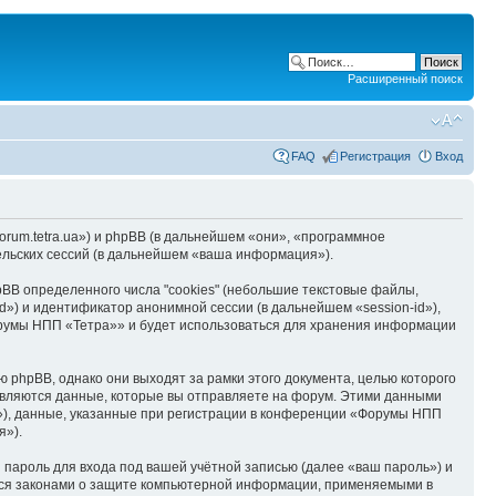
Расширенный поиск
FAQ
Регистрация
Вход
rum.tetra.ua») и phpBB (в дальнейшем «они», «программное
льских сессий (в дальнейшем «ваша информация»).
B определенного числа "cookies" (небольшие текстовые файлы,
d») и идентификатор анонимной сессии (в дальнейшем «session-id»),
орумы НПП «Тетра»» и будет использоваться для хранения информации
phpBB, однако они выходят за рамки этого документа, целью которого
вляются данные, которые вы отправляете на форум. Этими данными
»), данные, указанные при регистрации в конференции «Форумы НПП
я»).
пароль для входа под вашей учётной записью (далее «ваш пароль») и
тся законами о защите компьютерной информации, применяемыми в