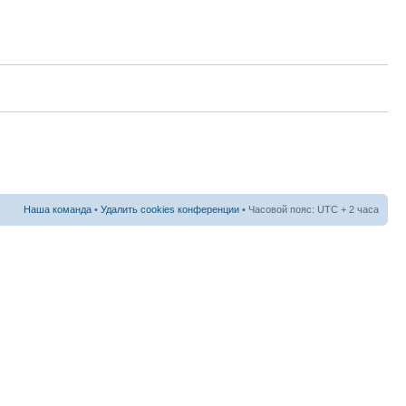
Наша команда
•
Удалить cookies конференции
• Часовой пояс: UTC + 2 часа