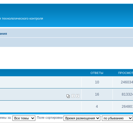
 технологического контроля
ания
ОТВЕТЫ
ПРОСМО
10
24603
16
81332
1
2
4
26480
темы за:
Поле сортировки