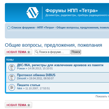
Форумы НПП «Тетра»
Дозиметры, радиометры, приборы радиационного и
Список форумов
‹
НПП «Тетра»
‹
Общие вопросы, предложения, пожел
Общие вопросы, предложения, пожелания
Новая тема
ТЕМЫ
ДКС-96А, регистры для извлечение архивов из памяти
Роман
» 14.08.2013, 15:10:01
Протокол обмена DiBUS
DimonK
» 19.04.2011, 08:50:07
Пишите статьи
Nikk
» 11.10.2007, 17:53:51
Показать 
Новая тема