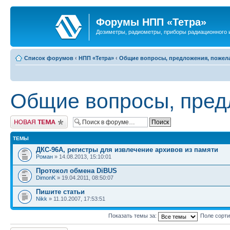
Форумы НПП «Тетра»
Дозиметры, радиометры, приборы радиационного и
Список форумов
‹
НПП «Тетра»
‹
Общие вопросы, предложения, пожел
Общие вопросы, пред
Новая тема
ТЕМЫ
ДКС-96А, регистры для извлечение архивов из памяти
Роман
» 14.08.2013, 15:10:01
Протокол обмена DiBUS
DimonK
» 19.04.2011, 08:50:07
Пишите статьи
Nikk
» 11.10.2007, 17:53:51
Показать темы за:
Поле сорт