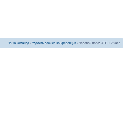
Наша команда
•
Удалить cookies конференции
• Часовой пояс: UTC + 2 часа