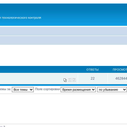
 технологического контроля
ОТВЕТЫ
ПРОСМО
22
46284
1
2
темы за:
Поле сортировки