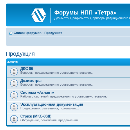
Форумы НПП «Тетра»
Дозиметры, радиометры, приборы радиационного и
Список форумов
‹
Продукция
Продукция
ФОРУМ
ДКС-96
Вопросы, предложения по усовершенствованию.
Дозиметры
Вопросы, предложения по усовершенствованию.
Система «Атлант»
Работа с системой, предложения по усовершенствованию.
Эксплуатационная документация
Предложения, замечания, пожелания…
Стриж (МКС-03Д)
Обсуждение, пожелания, предложения