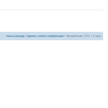
Наша команда
•
Удалить cookies конференции
• Часовой пояс: UTC + 2 часа