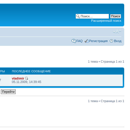
Расширенный поиск
FAQ
Регистрация
Вход
1 тема • Страница
1
из
1
ТРЫ
ПОСЛЕДНЕЕ СООБЩЕНИЕ
vladimir
7
05.11.2009, 14:39:45
1 тема • Страница
1
из
1