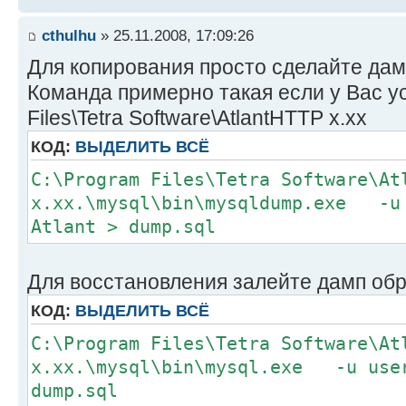
cthulhu
» 25.11.2008, 17:09:26
Для копирования просто сделайте дам
Команда примерно такая если у Вас у
Files\Tetra Software\AtlantHTTP x.xx
КОД:
ВЫДЕЛИТЬ ВСЁ
C:\Program Files\Tetra Software\At
x.xx.\mysql\bin\mysqldump.exe -u 
Atlant > dump.sql
Для восстановления залейте дамп об
КОД:
ВЫДЕЛИТЬ ВСЁ
C:\Program Files\Tetra Software\At
x.xx.\mysql\bin\mysql.exe -u user
dump.sql