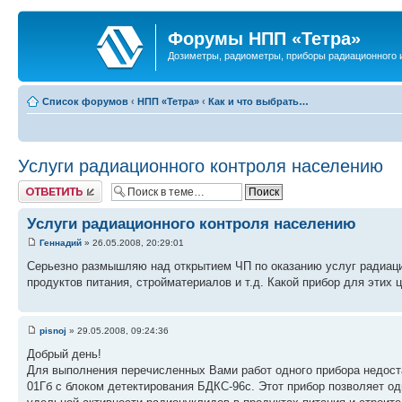
Форумы НПП «Тетра»
Дозиметры, радиометры, приборы радиационного и
Список форумов
‹
НПП «Тетра»
‹
Как и что выбрать…
Услуги радиационного контроля населению
Ответить
Услуги радиационного контроля населению
Геннадий
» 26.05.2008, 20:29:01
Серьезно размышляю над открытием ЧП по оказанию услуг радиацио
продуктов питания, стройматериалов и т.д. Какой прибор для этих
pisnoj
» 29.05.2008, 09:24:36
Добрый день!
Для выполнения перечисленных Вами работ одного прибора недоста
01Гб с блоком детектирования БДКС-96с. Этот прибор позволяет од