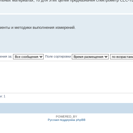
ельных материалах, то для этих целей предназначен спектрометр СЕС-ТЕ
менты и методики выполнения измерений.
ения за:
Поле сортировки
и: 1
POWERED_BY
Русская поддержка phpBB