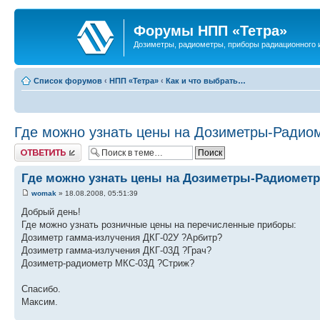
Форумы НПП «Тетра»
Дозиметры, радиометры, приборы радиационного и
Список форумов
‹
НПП «Тетра»
‹
Как и что выбрать…
Где можно узнать цены на Дозиметры-Радио
Ответить
Где можно узнать цены на Дозиметры-Радиомет
womak
» 18.08.2008, 05:51:39
Добрый день!
Где можно узнать розничные цены на перечисленные приборы:
Дозиметр гамма-излучения ДКГ-02У ?Арбитр?
Дозиметр гамма-излучения ДКГ-03Д ?Грач?
Дозиметр-радиометр МКС-03Д ?Стриж?
Спасибо.
Максим.