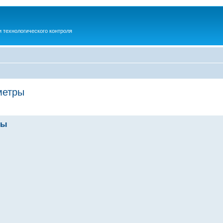
 технологического контроля
метры
ры