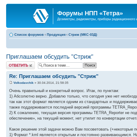
Форумы НПП «Тетра»
Дозиметры, радиометры, приборы радиационного и
Список форумов
‹
Продукция
‹
Стриж (МКС-03Д)
Приглашаем обсудить "Стриж"
Ответить
Re: Приглашаем обсудить "Стриж"
Volkodavchik
» 30.04.2014, 21:58:35
Очень правильный и конкретный вопрос. Итак, по пунктам:
1) Абсолютно верно. Добавлю только, что сегодня уже нет необход
так как этот формат является одним из стандартных и поддержива
также поддерживается последней версией программы TETRA_Report
2) К сожалению, текущая версия программы TETRA_Reporter не по
обеспечение», на текущий момент, нет утилит по конвертации отчет
Какое решение этой задачи можно Вам посоветовать (+некоторые п
1) Формат *.kml является открытым и постоянно развивающимся. На