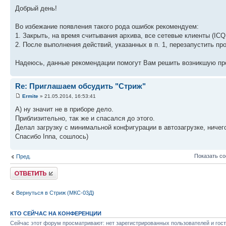
Добрый день!
Во избежание появления такого рода ошибок рекомендуем:
1. Закрыть, на время считывания архива, все сетевые клиенты (ICQ, S
2. После выполнения действий, указанных в п. 1, перезапустить пр
Надеюсь, данные рекомендации помогут Вам решить возникшую пр
Re: Приглашаем обсудить "Стриж"
Ermite
» 21.05.2014, 16:53:41
А) ну значит не в приборе дело.
Приблизительно, так же и спасался до этого.
Делал загрузку с минимальной конфигурации в автозагрузке, ничего
Спасибо Inna, сошлось)
Показать с
Пред.
Ответить
Вернуться в Стриж (МКС-03Д)
КТО СЕЙЧАС НА КОНФЕРЕНЦИИ
Сейчас этот форум просматривают: нет зарегистрированных пользователей и гост