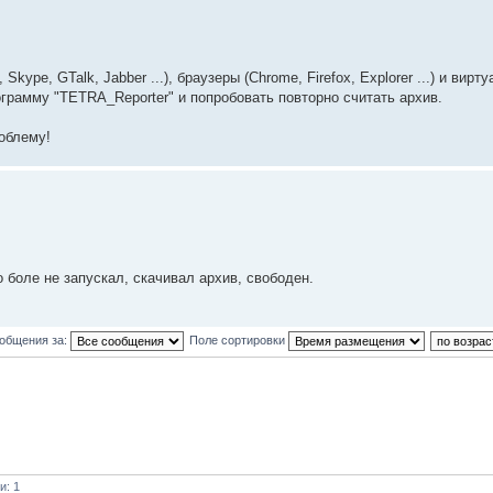
kype, GTalk, Jabber ...), браузеры (Chrome, Firefox, Explorer ...) и вир
ограмму "TETRA_Reporter" и попробовать повторно считать архив.
облему!
 боле не запускал, скачивал архив, свободен.
ообщения за:
Поле сортировки
и: 1