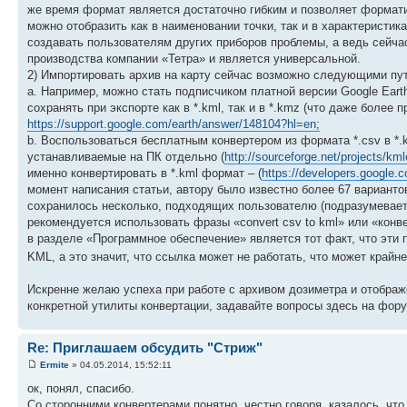
же время формат является достаточно гибким и позволяет формат
можно отобразить как в наименовании точки, так и в характеристик
создавать пользователям других приборов проблемы, а ведь сейчас
производства компании «Тетра» и является универсальной.
2) Импортировать архив на карту сейчас возможно следующими пу
a. Например, можно стать подписчиком платной версии Google Ear
сохранять при экспорте как в *.kml, так и в *.kmz (что даже боле
https://support.google.com/earth/answer/148104?hl=en;
b. Воспользоваться бесплатным конвертером из формата *.csv в *.k
устанавливаемые на ПК отдельно (
http://sourceforge.net/projects/km
именно конвертировать в *.kml формат – (
https://developers.google.
момент написания статьи, автору было известно более 67 вариантов
сохранилось несколько, подходящих пользователю (подразумеваетс
рекомендуется использовать фразы «convert csv to kml» или «конв
в разделе «Программное обеспечение» является тот факт, что эти
KML, а это значит, что ссылка может не работать, что может край
Искренне желаю успеха при работе с архивом дозиметра и отобра
конкретной утилиты конвертации, задавайте вопросы здесь на фо
Re: Приглашаем обсудить "Стриж"
Ermite
» 04.05.2014, 15:52:11
ок, понял, спасибо.
Со сторонними конвертерами понятно, честно говоря, казалось, что 