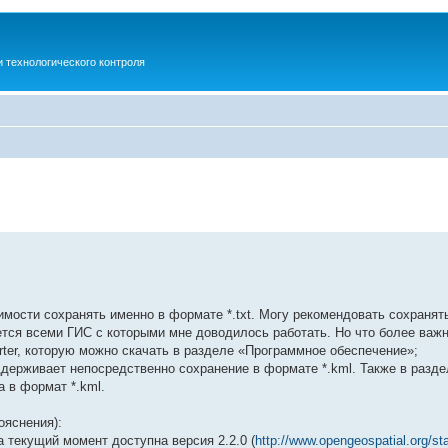
 технологического контроля
имости сохранять именно в формате *.txt. Могу рекомендовать сохранять
ется всеми ГИС с которыми мне доводилось работать. Но что более важ
er, которую можно скачать в разделе «Программное обеспечение»;
ддерживает непосредственно сохранение в формате *.kml. Также в разд
а в формат *.kml.
ояснения):
 текущий момент доступна версия 2.2.0 (
http://www.opengeospatial.org/st