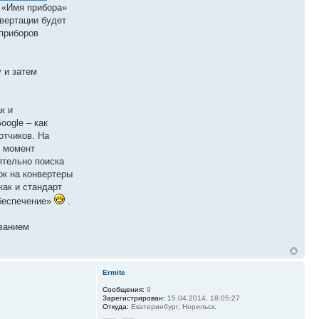
 «Имя прибора»
нвертации будет
 приборов
 и затем
ак и
oogle – как
отчиков. На
й момент
ятельно поиска
ок на конвертеры
как и стандарт
обеспечение»
.
ованием
Ermite
Сообщения:
9
Зарегистрирован:
15.04.2014, 18:05:27
Откуда:
Екатеринбург, Норильск.