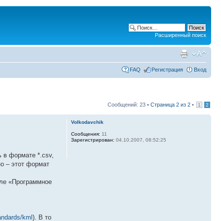
Расширенный поиск
FAQ
Регистрация
Вход
Сообщений: 23 •
Страница
2
из
2
•
1
2
Volkodavchik
Сообщения:
11
Зарегистрирован:
04.10.2007, 08:52:25
 в формате *.csv,
но – этот формат
еле «Программное
andards/kml
). В то