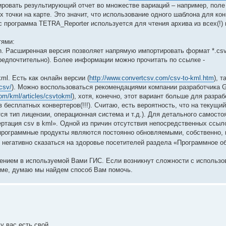
ировать результирующий отчет во множестве вариаций – например, поле
ах точки на карте. Это значит, что использование одного шаблона для ко
 программа TETRA_Reporter используется для чтения архива из всех(!)
тями:
th. Расширенная версия позволяет напрямую импортировать формат *.csv
е предпочтительно). Более информации можно прочитать по ссылке -
ml. Есть как онлайн версии (
http://www.convertcsv.com/csv-to-kml.htm
), т
lcsv/
). Можно воспользоваться рекомендациями компании разработчика G
com/kml/articles/csvtokml
), хотя, конечно, этот вариант больше для разраб
 бесплатных конвертеров(!!!). Считаю, есть вероятность, что на текущи
я тип лицензии, операционная система и т.д.). Для детального самосто
ертация csv в kml». Одной из причин отсутствия непосредственных ссыл
 программные продукты являются постоянно обновляемыми, собственно, 
не негативно сказаться на здоровье посетителей раздела «Программное 
жением в используемой Вами ГИС. Если возникнут сложности с использ
руме, думаю мы найдем способ Вам помочь.
у вас есть свой.