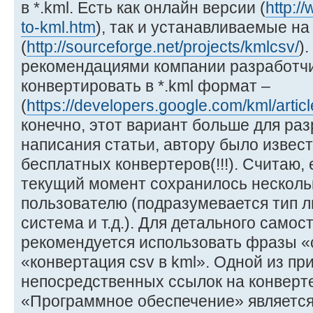
в *.kml. Есть как онлайн версии (
http:/
to-kml.htm
), так и устанавливаемые на
(
http://sourceforge.net/projects/kmlcsv/
)
рекомендациями компании разработчи
конвертировать в *.kml формат –
(
https://developers.google.com/kml/artic
конечно, этот вариант больше для ра
написания статьи, автору было извес
бесплатных конвертеров(!!!). Считаю, 
текущий момент сохранилось несколь
пользователю (подразумевается тип 
система и т.д.). Для детального самос
рекомендуется использовать фразы «co
«конвертация csv в kml». Одной из пр
непосредственных ссылок на конверт
«Программное обеспечение» является 