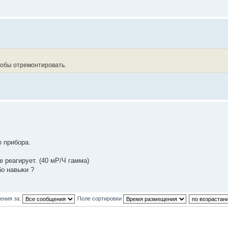
тобы отремонтировать.
 прибора.
е реагирует. (40 мР/Ч гамма)
бо навыки ?
ения за:
Поле сортировки