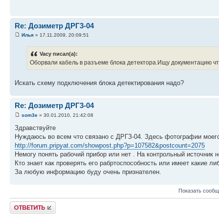
Re: Дозиметр ДРГ3-04
Илья
» 17.11.2009, 20:09:51
Vacy писал(а):
Оборвали кабель в разъеме блока детектора.Ищу документацию ч
Искать схему подключения блока детектирования надо?
Re: Дозиметр ДРГ3-04
som3e
» 30.01.2010, 21:42:08
Здравствуйте
Нуждаюсь во всем что связано с ДРГЗ-04. Здесь фотографии моего
http://forum.pripyat.com/showpost.php?p=107582&postcount=2075
Немогу понять рабочий прибор или нет . На контрольный источник н
Кто знает как проверять его рабртоспособность или имеет какие ли
За любую информацию буду очень признателен.
Показать сообщ
Ответить